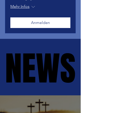
Mehr Infos
Anmelden
NEWS
NEWS