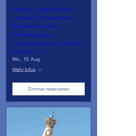
Venite - videte! Kommt
und seht! Kostenloser
Aufenthalt in der
Marienburg zur
Vorbereitung auf das Fest
Mariä H... (1)
Mo., 10. Aug.
Mehr Infos
Zimmer reservieren