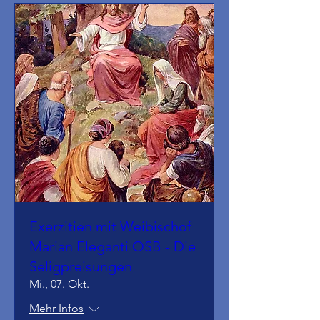
Exerzitien mit Weibischof
Marian Eleganti OSB - Die
Seligpreisungen
Mi., 07. Okt.
Mehr Infos