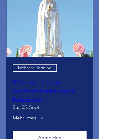
Mehrere Termine
Sühnenacht in der
Wallfahrtskirche von St.
Pelagiberg
Sa., 05. Sept.
Mehr Infos
Anmelden