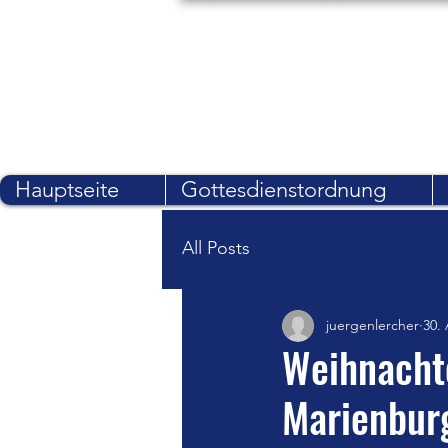
Marienburg - St. Pelagiberg
Ein Ort der Tradition
Hauptseite
Gottesdienstordnung
All Posts
juergenlercher
30.
Weihnachte
Marienbur