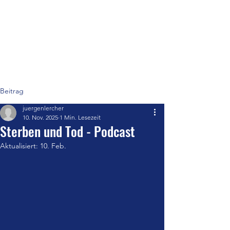
Marienburg - St. Pelagiberg
Ein Ort der Tradition
Beitrag
juergenlercher
10. Nov. 2025
1 Min. Lesezeit
Sterben und Tod - Podcast
Aktualisiert:
10. Feb.