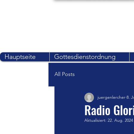
Marienburg - St. Pelagiberg
Ein Ort der Tradition
Hauptseite
Gottesdienstordnung
All Posts
juergenlercher
8. J
Radio Glor
Aktualisiert:
22. Aug. 2024