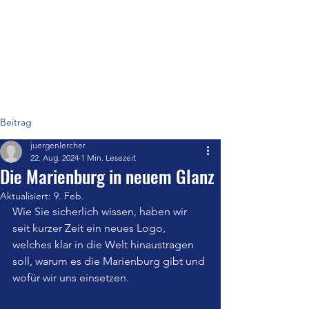
Marienburg - St. Pelagiberg
Ein Ort der Tradition
Beitrag
juergenlercher
22. Aug. 2024
1 Min. Lesezeit
Die Marienburg in neuem Glanz
Aktualisiert:
9. Feb.
Wie Sie sicherlich wissen, haben wir 
seit kurzer Zeit ein neues Logo, 
welches klar in die Welt hinaustragen 
soll, warum es die Marienburg gibt und 
wofür wir uns einsetzen.