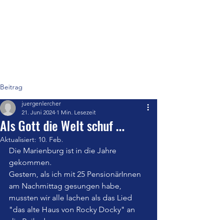
Marienburg - St. Pelagiberg
Ein Ort der Tradition
Beitrag
juergenlercher
21. Juni 2024
1 Min. Lesezeit
Als Gott die Welt schuf ...
Aktualisiert:
10. Feb.
Die Marienburg ist in die Jahre 
gekommen. 
Gestern, als ich mit 25 PensionärInnen 
am Nachmittag gesungen habe, 
mussten wir alle lachen als das Lied 
"das alte Haus von Rocky Docky" an 