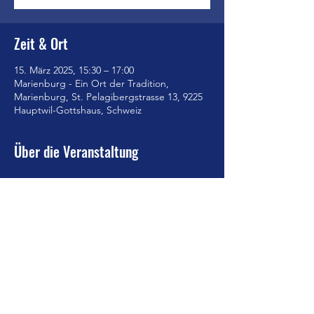
Zeit & Ort
15. März 2025, 15:30 – 17:00
Marienburg - Ein Ort der Tradition,
Marienburg, St. Pelagibergstrasse 13, 9225
Hauptwil-Gottshaus, Schweiz
Über die Veranstaltung
Plakat_Vortragsreihe_2025_A3_V1
.pdf
Download PDF • 3.01MB