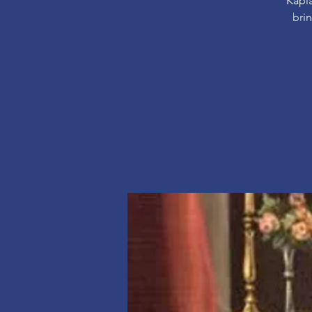
Kapl
bri