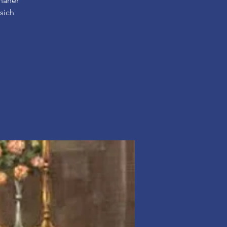
näher
sich