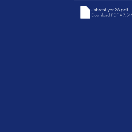
Jahresflyer 26
.pdf
Download PDF • 7.5