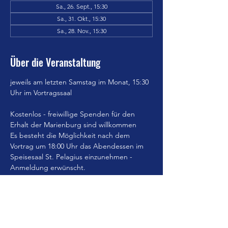
Sa., 26. Sept., 15:30
Sa., 31. Okt., 15:30
Sa., 28. Nov., 15:30
Über die Veranstaltung
jeweils am letzten Samstag im Monat, 15:30 
Uhr im Vortragssaal
Kostenlos - freiwillige Spenden für den 
Erhalt der Marienburg sind willkommen
Es besteht die Möglichkeit nach dem 
Vortrag um 18:00 Uhr das Abendessen im 
Speisesaal St. Pelagius einzunehmen - 
Anmeldung erwünscht.
Jahresflyer 26
.pdf
Download PDF • 7.54MB