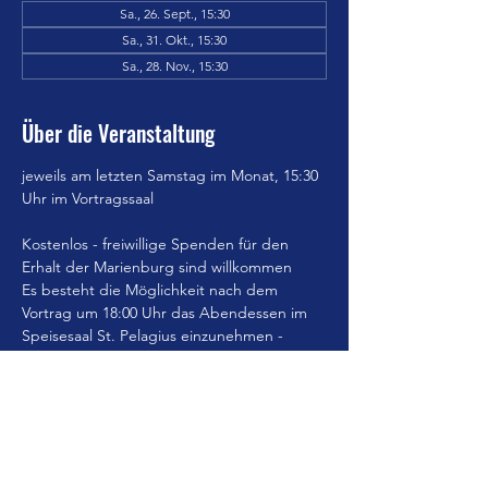
Sa., 26. Sept., 15:30
Sa., 31. Okt., 15:30
Sa., 28. Nov., 15:30
Über die Veranstaltung
jeweils am letzten Samstag im Monat, 15:30 
Uhr im Vortragssaal
Kostenlos - freiwillige Spenden für den 
Erhalt der Marienburg sind willkommen
Es besteht die Möglichkeit nach dem 
Vortrag um 18:00 Uhr das Abendessen im 
Speisesaal St. Pelagius einzunehmen - 
Anmeldung erwünscht.
Jahresflyer 26
.pdf
Download PDF • 7.54MB