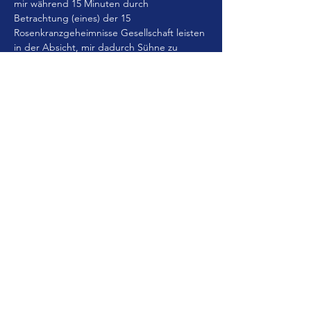
mir während 15 Minuten durch 
Betrachtung (eines) der 15 
Rosenkranzgeheimnisse Gesellschaft leisten 
in der Absicht, mir dadurch Sühne zu 
leisten.
Kostenlose Übernachtung und Frühstück
1. Sa. (Herz-Mariä-Samstag):   20.00 Uhr Hl. 
Messe, anschl. Sühnenacht (Aussetzung, 
Rosenkranz, Beichtgelegenheit) 
Antworten
Diese Veranstaltung teilen