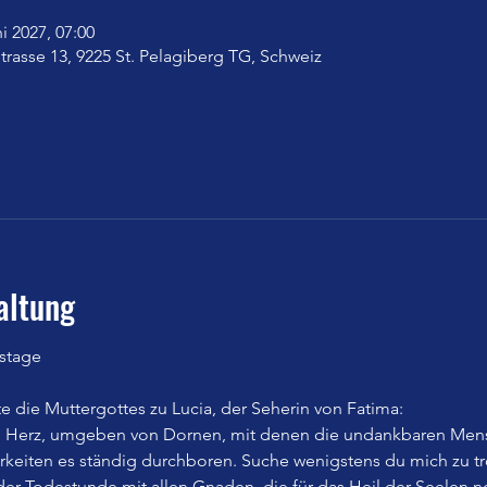
ni 2027, 07:00
trasse 13, 9225 St. Pelagiberg TG, Schweiz
altung
stage
 die Muttergottes zu Lucia, der Seherin von Fatima:
n Herz, umgeben von Dornen, mit denen die undankbaren Mens
eiten es ständig durchboren. Suche wenigstens du mich zu trös
n der Todestunde mit allen Gnaden, die für das Heil der Seelen n