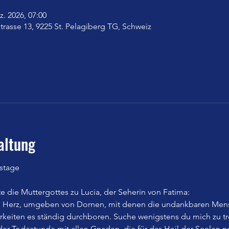
z. 2026, 07:00
trasse 13, 9225 St. Pelagiberg TG, Schweiz
altung
stage
 die Muttergottes zu Lucia, der Seherin von Fatima:
n Herz, umgeben von Dornen, mit denen die undankbaren Mens
eiten es ständig durchboren. Suche wenigstens du mich zu trös
n der Todestunde mit allen Gnaden, die für das Heil der Seelen n