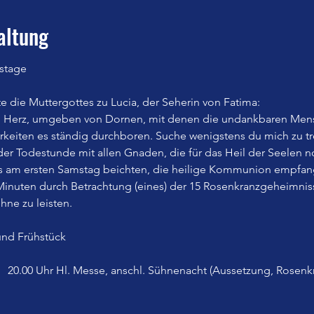
altung
stage
 die Muttergottes zu Lucia, der Seherin von Fatima:
n Herz, umgeben von Dornen, mit denen die undankbaren Mens
eiten es ständig durchboren. Suche wenigstens du mich zu trös
n der Todestunde mit allen Gnaden, die für das Heil der Seelen n
ls am ersten Samstag beichten, die heilige Kommunion empfan
inuten durch Betrachtung (eines) der 15 Rosenkranzgeheimnisse
hne zu leisten.
nd Frühstück
:   20.00 Uhr Hl. Messe, anschl. Sühnenacht (Aussetzung, Rosenk