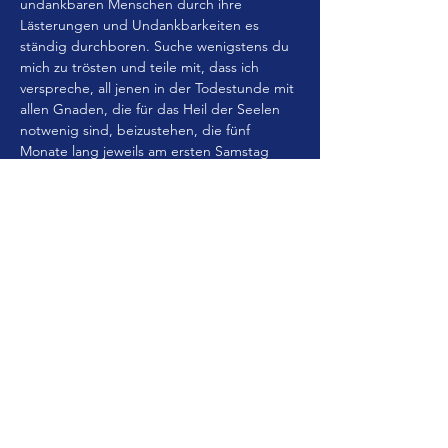
undankbaren Menschen durch ihre 
Lästerungen und Undankbarkeiten es 
ständig durchboren. Suche wenigstens du 
mich zu trösten und teile mit, dass ich 
verspreche, all jenen in der Todestunde mit 
allen Gnaden, die für das Heil der Seelen 
notwenig sind, beizustehen, die fünf 
Monate lang jeweils am ersten Samstag 
beichten, die heilige Kommunion 
empfangen, einen Rosenkranz beten und 
mir während 15 Minuten durch 
Betrachtung (eines) der 15 
Rosenkranzgeheimnisse Gesellschaft leisten 
in der Absicht, mir dadurch Sühne zu 
leisten.
Kostenlose Übernachtung und Frühstück
1. Sa. (Herz-Mariä-Samstag):   20.00 Uhr Hl. 
Messe, anschl. Sühnenacht (Aussetzung, 
Rosenkranz, Beichtgelegenheit) 24.00 Uhr 
Hl. Messe zum Sonntag