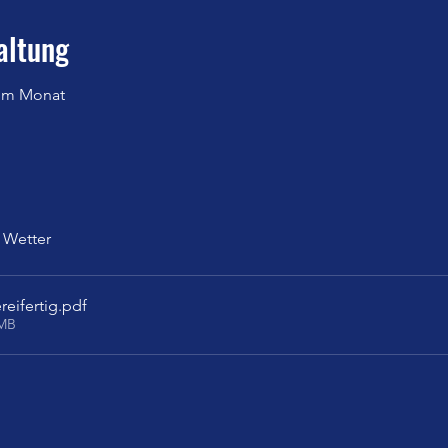
altung
 im Monat
h Wetter
reifertig
.pdf
3MB