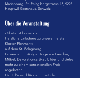
Marienburg, St. Pelagibergstrasse 13, 9225
Hauptwil-Gottshaus, Schweiz
Über die Veranstaltung
«Kloster -Flohmarkt»
Herzliche Einladung zu unserem ersten 
Kloster-Flohmarkt
auf dem St. Pelagiberg.
Es werden unzählige Dinge wie Geschirr, 
Möbel, Dekorationsartikel, Bilder und vieles 
mehr zu einem sensationellen Preis 
angeboten.
Der Erlös wird für den Erhalt der 
Marienburg eingesetzt.
Es besteht die Möglichkeit, um 11:30 Uhr 
das Mittagessen oder um 18:00 Uhr das 
Abendessen im Speisesaal St. Pelagius 
einzunehmen.
Mehr anzeigen