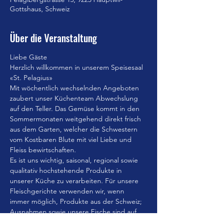
Gottshaus, Schweiz
Über die Veranstaltung
Liebe Gäste
Herzlich willkommen in unserem Speisesaal 
«St. Pelagius»
Mit wöchentlich wechselnden Angeboten 
zaubert unser Küchenteam Abwechslung 
auf den Teller. Das Gemüse kommt in den 
Sommermonaten weitgehend direkt frisch 
aus dem Garten, welcher die Schwestern 
vom Kostbaren Blute mit viel Liebe und 
Fleiss bewirtschaften.
Es ist uns wichtig, saisonal, regional sowie 
qualitativ hochstehende Produkte in 
unserer Küche zu verarbeiten. Für unsere 
Fleischgerichte verwenden wir, wenn 
immer möglich, Produkte aus der Schweiz; 
Ausnahmen sowie unsere Fische sind auf 