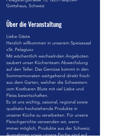
Gottshaus, Schweiz
Über die Veranstaltung
Liebe Gäste
Herzlich willkommen in unserem Speisesaal 
«St. Pelagius»
Mit wöchentlich wechselnden Angeboten 
zaubert unser Küchenteam Abwechslung 
auf den Teller. Das Gemüse kommt in den 
Sommermonaten weitgehend direkt frisch 
aus dem Garten, welcher die Schwestern 
vom Kostbaren Blute mit viel Liebe und 
Fleiss bewirtschaften.
Es ist uns wichtig, saisonal, regional sowie 
qualitativ hochstehende Produkte in 
unserer Küche zu verarbeiten. Für unsere 
Fleischgerichte verwenden wir, wenn 
immer möglich, Produkte aus der Schweiz; 
Ausnahmen sowie unsere Fische sind auf 