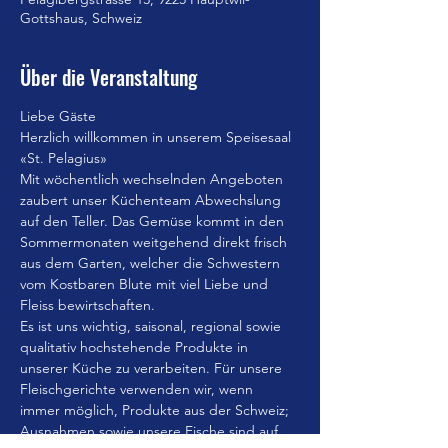
Gottshaus, Schweiz
Über die Veranstaltung
Liebe Gäste
Herzlich willkommen in unserem Speisesaal 
«St. Pelagius»
Mit wöchentlich wechselnden Angeboten 
zaubert unser Küchenteam Abwechslung 
auf den Teller. Das Gemüse kommt in den 
Sommermonaten weitgehend direkt frisch 
aus dem Garten, welcher die Schwestern 
vom Kostbaren Blute mit viel Liebe und 
Fleiss bewirtschaften.
Es ist uns wichtig, saisonal, regional sowie 
qualitativ hochstehende Produkte in 
unserer Küche zu verarbeiten. Für unsere 
Fleischgerichte verwenden wir, wenn 
immer möglich, Produkte aus der Schweiz; 
Ausnahmen sowie unsere Fische sind auf 