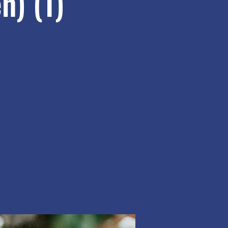
n) (1)