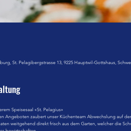
urg, St. Pelagibergstrasse 13, 9225 Hauptwil-Gottshaus, Schwe
altung
erem Speisesaal «St. Pelagius»
en Angeboten zaubert unser Küchenteam Abwechslung auf den
n weitgehend direkt frisch aus dem Garten, welcher die Sch
iss bewirtschaften.