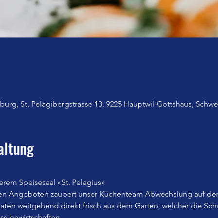
urg, St. Pelagibergstrasse 13, 9225 Hauptwil-Gottshaus, Schwe
altung
erem Speisesaal «St. Pelagius»
en Angeboten zaubert unser Küchenteam Abwechslung auf den
n weitgehend direkt frisch aus dem Garten, welcher die Sch
iss bewirtschaften.