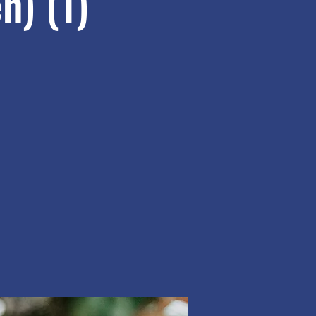
n) (1)