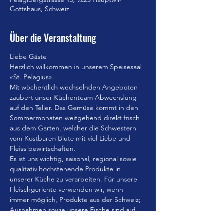
Gottshaus, Schweiz
Über die Veranstaltung
Liebe Gäste
Herzlich willkommen in unserem Speisesaal 
«St. Pelagius»
Mit wöchentlich wechselnden Angeboten 
zaubert unser Küchenteam Abwechslung 
auf den Teller. Das Gemüse kommt in den 
Sommermonaten weitgehend direkt frisch 
aus dem Garten, welcher die Schwestern 
vom Kostbaren Blute mit viel Liebe und 
Fleiss bewirtschaften.
Es ist uns wichtig, saisonal, regional sowie 
qualitativ hochstehende Produkte in 
unserer Küche zu verarbeiten. Für unsere 
Fleischgerichte verwenden wir, wenn 
immer möglich, Produkte aus der Schweiz; 
Ausnahmen sowie unsere Fische sind auf 