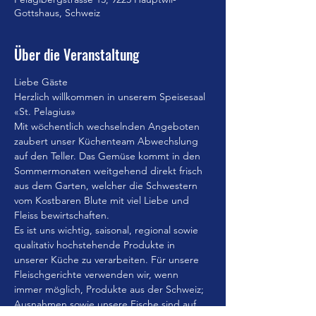
Gottshaus, Schweiz
Über die Veranstaltung
Liebe Gäste
Herzlich willkommen in unserem Speisesaal 
«St. Pelagius»
Mit wöchentlich wechselnden Angeboten 
zaubert unser Küchenteam Abwechslung 
auf den Teller. Das Gemüse kommt in den 
Sommermonaten weitgehend direkt frisch 
aus dem Garten, welcher die Schwestern 
vom Kostbaren Blute mit viel Liebe und 
Fleiss bewirtschaften.
Es ist uns wichtig, saisonal, regional sowie 
qualitativ hochstehende Produkte in 
unserer Küche zu verarbeiten. Für unsere 
Fleischgerichte verwenden wir, wenn 
immer möglich, Produkte aus der Schweiz; 
Ausnahmen sowie unsere Fische sind auf 