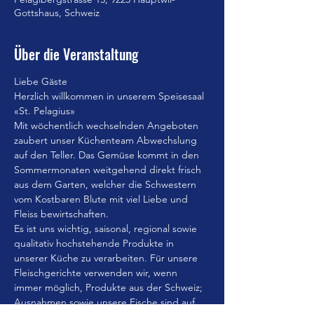
Gottshaus, Schweiz
Über die Veranstaltung
Liebe Gäste
Herzlich willkommen in unserem Speisesaal 
«St. Pelagius»
Mit wöchentlich wechselnden Angeboten 
zaubert unser Küchenteam Abwechslung 
auf den Teller. Das Gemüse kommt in den 
Sommermonaten weitgehend direkt frisch 
aus dem Garten, welcher die Schwestern 
vom Kostbaren Blute mit viel Liebe und 
Fleiss bewirtschaften.
Es ist uns wichtig, saisonal, regional sowie 
qualitativ hochstehende Produkte in 
unserer Küche zu verarbeiten. Für unsere 
Fleischgerichte verwenden wir, wenn 
immer möglich, Produkte aus der Schweiz; 
Ausnahmen sowie unsere Fische sind auf 