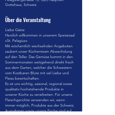
Gottshaus, Schweiz
Über die Veranstaltung
Liebe Gäste
Herzlich willkommen in unserem Speisesaal 
«St. Pelagius»
Mit wöchentlich wechselnden Angeboten 
zaubert unser Küchenteam Abwechslung 
auf den Teller. Das Gemüse kommt in den 
Sommermonaten weitgehend direkt frisch 
aus dem Garten, welcher die Schwestern 
vom Kostbaren Blute mit viel Liebe und 
Fleiss bewirtschaften.
Es ist uns wichtig, saisonal, regional sowie 
qualitativ hochstehende Produkte in 
unserer Küche zu verarbeiten. Für unsere 
Fleischgerichte verwenden wir, wenn 
immer möglich, Produkte aus der Schweiz; 
Ausnahmen sowie unsere Fische sind auf 