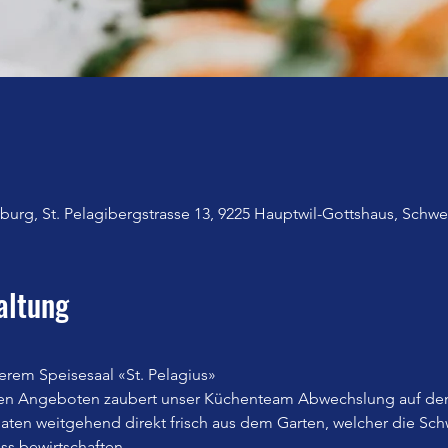
urg, St. Pelagibergstrasse 13, 9225 Hauptwil-Gottshaus, Schwe
altung
erem Speisesaal «St. Pelagius»
en Angeboten zaubert unser Küchenteam Abwechslung auf den
n weitgehend direkt frisch aus dem Garten, welcher die Sch
iss bewirtschaften.