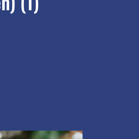
n) (1)