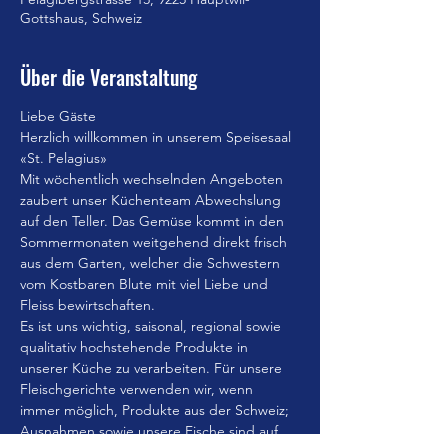
Gottshaus, Schweiz
Über die Veranstaltung
Liebe Gäste
Herzlich willkommen in unserem Speisesaal 
«St. Pelagius»
Mit wöchentlich wechselnden Angeboten 
zaubert unser Küchenteam Abwechslung 
auf den Teller. Das Gemüse kommt in den 
Sommermonaten weitgehend direkt frisch 
aus dem Garten, welcher die Schwestern 
vom Kostbaren Blute mit viel Liebe und 
Fleiss bewirtschaften.
Es ist uns wichtig, saisonal, regional sowie 
qualitativ hochstehende Produkte in 
unserer Küche zu verarbeiten. Für unsere 
Fleischgerichte verwenden wir, wenn 
immer möglich, Produkte aus der Schweiz; 
Ausnahmen sowie unsere Fische sind auf 