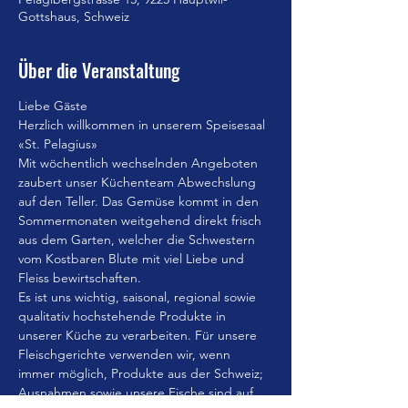
Gottshaus, Schweiz
Über die Veranstaltung
Liebe Gäste
Herzlich willkommen in unserem Speisesaal 
«St. Pelagius»
Mit wöchentlich wechselnden Angeboten 
zaubert unser Küchenteam Abwechslung 
auf den Teller. Das Gemüse kommt in den 
Sommermonaten weitgehend direkt frisch 
aus dem Garten, welcher die Schwestern 
vom Kostbaren Blute mit viel Liebe und 
Fleiss bewirtschaften.
Es ist uns wichtig, saisonal, regional sowie 
qualitativ hochstehende Produkte in 
unserer Küche zu verarbeiten. Für unsere 
Fleischgerichte verwenden wir, wenn 
immer möglich, Produkte aus der Schweiz; 
Ausnahmen sowie unsere Fische sind auf 