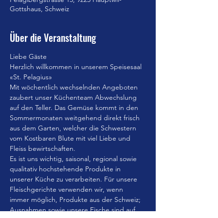
Gottshaus, Schweiz
Über die Veranstaltung
Liebe Gäste
Herzlich willkommen in unserem Speisesaal 
«St. Pelagius»
Mit wöchentlich wechselnden Angeboten 
zaubert unser Küchenteam Abwechslung 
auf den Teller. Das Gemüse kommt in den 
Sommermonaten weitgehend direkt frisch 
aus dem Garten, welcher die Schwestern 
vom Kostbaren Blute mit viel Liebe und 
Fleiss bewirtschaften.
Es ist uns wichtig, saisonal, regional sowie 
qualitativ hochstehende Produkte in 
unserer Küche zu verarbeiten. Für unsere 
Fleischgerichte verwenden wir, wenn 
immer möglich, Produkte aus der Schweiz; 
Ausnahmen sowie unsere Fische sind auf 