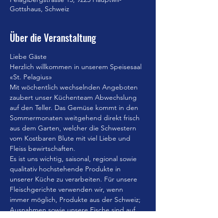
Gottshaus, Schweiz
Über die Veranstaltung
Liebe Gäste
Herzlich willkommen in unserem Speisesaal 
«St. Pelagius»
Mit wöchentlich wechselnden Angeboten 
zaubert unser Küchenteam Abwechslung 
auf den Teller. Das Gemüse kommt in den 
Sommermonaten weitgehend direkt frisch 
aus dem Garten, welcher die Schwestern 
vom Kostbaren Blute mit viel Liebe und 
Fleiss bewirtschaften.
Es ist uns wichtig, saisonal, regional sowie 
qualitativ hochstehende Produkte in 
unserer Küche zu verarbeiten. Für unsere 
Fleischgerichte verwenden wir, wenn 
immer möglich, Produkte aus der Schweiz; 
Ausnahmen sowie unsere Fische sind auf 