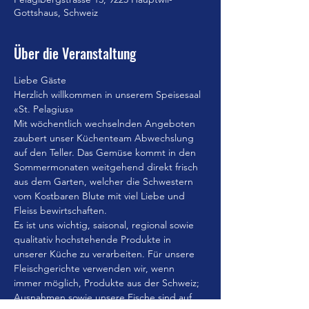
Gottshaus, Schweiz
Über die Veranstaltung
Liebe Gäste
Herzlich willkommen in unserem Speisesaal 
«St. Pelagius»
Mit wöchentlich wechselnden Angeboten 
zaubert unser Küchenteam Abwechslung 
auf den Teller. Das Gemüse kommt in den 
Sommermonaten weitgehend direkt frisch 
aus dem Garten, welcher die Schwestern 
vom Kostbaren Blute mit viel Liebe und 
Fleiss bewirtschaften.
Es ist uns wichtig, saisonal, regional sowie 
qualitativ hochstehende Produkte in 
unserer Küche zu verarbeiten. Für unsere 
Fleischgerichte verwenden wir, wenn 
immer möglich, Produkte aus der Schweiz; 
Ausnahmen sowie unsere Fische sind auf 