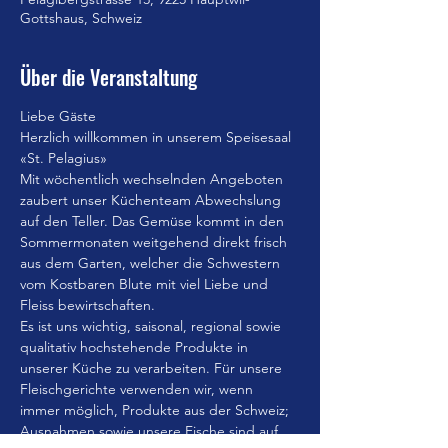
Gottshaus, Schweiz
Über die Veranstaltung
Liebe Gäste
Herzlich willkommen in unserem Speisesaal 
«St. Pelagius»
Mit wöchentlich wechselnden Angeboten 
zaubert unser Küchenteam Abwechslung 
auf den Teller. Das Gemüse kommt in den 
Sommermonaten weitgehend direkt frisch 
aus dem Garten, welcher die Schwestern 
vom Kostbaren Blute mit viel Liebe und 
Fleiss bewirtschaften.
Es ist uns wichtig, saisonal, regional sowie 
qualitativ hochstehende Produkte in 
unserer Küche zu verarbeiten. Für unsere 
Fleischgerichte verwenden wir, wenn 
immer möglich, Produkte aus der Schweiz; 
Ausnahmen sowie unsere Fische sind auf 