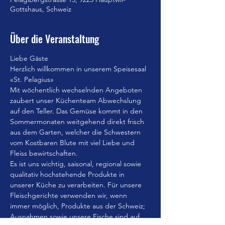
Gottshaus, Schweiz
Über die Veranstaltung
Liebe Gäste
Herzlich willkommen in unserem Speisesaal 
«St. Pelagius»
Mit wöchentlich wechselnden Angeboten 
zaubert unser Küchenteam Abwechslung 
auf den Teller. Das Gemüse kommt in den 
Sommermonaten weitgehend direkt frisch 
aus dem Garten, welcher die Schwestern 
vom Kostbaren Blute mit viel Liebe und 
Fleiss bewirtschaften.
Es ist uns wichtig, saisonal, regional sowie 
qualitativ hochstehende Produkte in 
unserer Küche zu verarbeiten. Für unsere 
Fleischgerichte verwenden wir, wenn 
immer möglich, Produkte aus der Schweiz; 
Ausnahmen sowie unsere Fische sind auf 