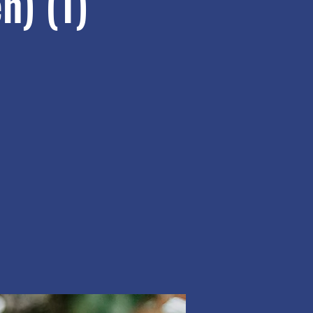
n) (1)