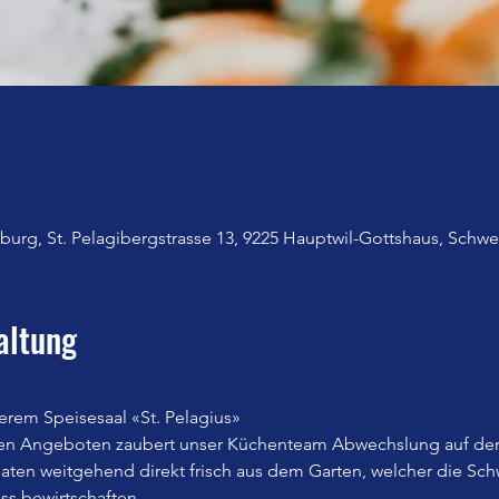
urg, St. Pelagibergstrasse 13, 9225 Hauptwil-Gottshaus, Schwe
altung
erem Speisesaal «St. Pelagius»
en Angeboten zaubert unser Küchenteam Abwechslung auf den
n weitgehend direkt frisch aus dem Garten, welcher die Sch
iss bewirtschaften.