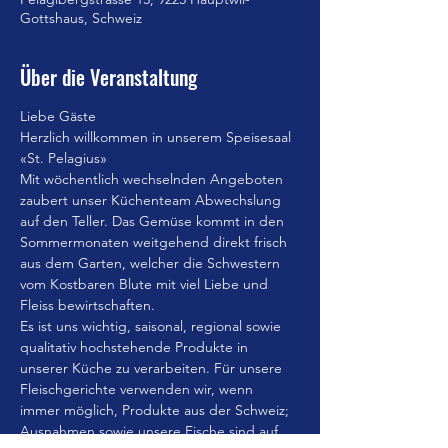
Gottshaus, Schweiz
Über die Veranstaltung
Liebe Gäste
Herzlich willkommen in unserem Speisesaal 
«St. Pelagius»
Mit wöchentlich wechselnden Angeboten 
zaubert unser Küchenteam Abwechslung 
auf den Teller. Das Gemüse kommt in den 
Sommermonaten weitgehend direkt frisch 
aus dem Garten, welcher die Schwestern 
vom Kostbaren Blute mit viel Liebe und 
Fleiss bewirtschaften.
Es ist uns wichtig, saisonal, regional sowie 
qualitativ hochstehende Produkte in 
unserer Küche zu verarbeiten. Für unsere 
Fleischgerichte verwenden wir, wenn 
immer möglich, Produkte aus der Schweiz; 
Ausnahmen sowie unsere Fische sind auf 