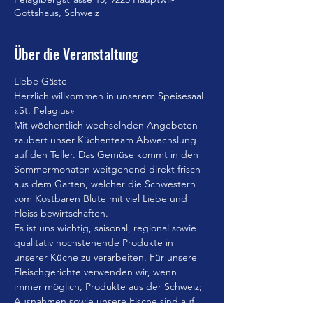
Gottshaus, Schweiz
Über die Veranstaltung
Liebe Gäste
Herzlich willkommen in unserem Speisesaal 
«St. Pelagius»
Mit wöchentlich wechselnden Angeboten 
zaubert unser Küchenteam Abwechslung 
auf den Teller. Das Gemüse kommt in den 
Sommermonaten weitgehend direkt frisch 
aus dem Garten, welcher die Schwestern 
vom Kostbaren Blute mit viel Liebe und 
Fleiss bewirtschaften.
Es ist uns wichtig, saisonal, regional sowie 
qualitativ hochstehende Produkte in 
unserer Küche zu verarbeiten. Für unsere 
Fleischgerichte verwenden wir, wenn 
immer möglich, Produkte aus der Schweiz; 
Ausnahmen sowie unsere Fische sind auf 