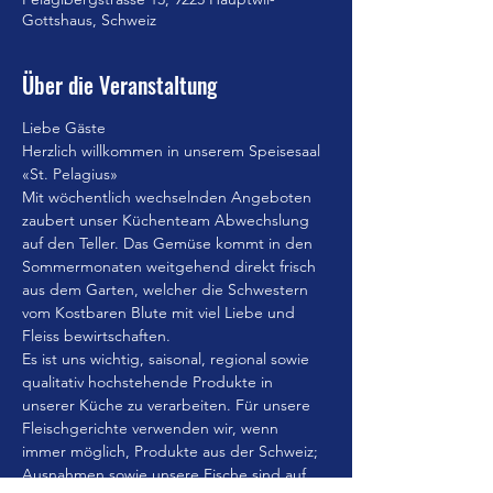
Gottshaus, Schweiz
Über die Veranstaltung
Liebe Gäste
Herzlich willkommen in unserem Speisesaal 
«St. Pelagius»
Mit wöchentlich wechselnden Angeboten 
zaubert unser Küchenteam Abwechslung 
auf den Teller. Das Gemüse kommt in den 
Sommermonaten weitgehend direkt frisch 
aus dem Garten, welcher die Schwestern 
vom Kostbaren Blute mit viel Liebe und 
Fleiss bewirtschaften.
Es ist uns wichtig, saisonal, regional sowie 
qualitativ hochstehende Produkte in 
unserer Küche zu verarbeiten. Für unsere 
Fleischgerichte verwenden wir, wenn 
immer möglich, Produkte aus der Schweiz; 
Ausnahmen sowie unsere Fische sind auf 