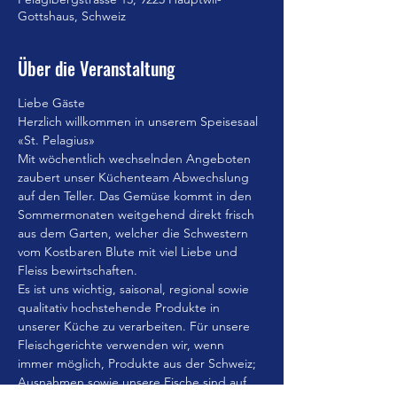
Gottshaus, Schweiz
Über die Veranstaltung
Liebe Gäste
Herzlich willkommen in unserem Speisesaal 
«St. Pelagius»
Mit wöchentlich wechselnden Angeboten 
zaubert unser Küchenteam Abwechslung 
auf den Teller. Das Gemüse kommt in den 
Sommermonaten weitgehend direkt frisch 
aus dem Garten, welcher die Schwestern 
vom Kostbaren Blute mit viel Liebe und 
Fleiss bewirtschaften.
Es ist uns wichtig, saisonal, regional sowie 
qualitativ hochstehende Produkte in 
unserer Küche zu verarbeiten. Für unsere 
Fleischgerichte verwenden wir, wenn 
immer möglich, Produkte aus der Schweiz; 
Ausnahmen sowie unsere Fische sind auf 