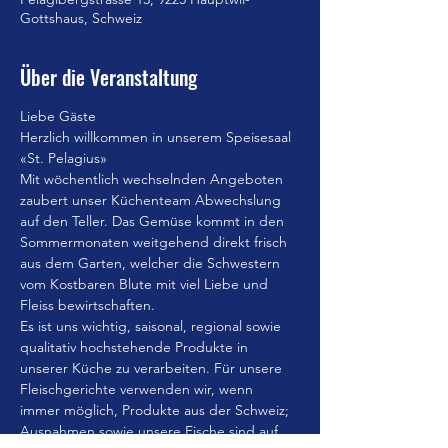
Gottshaus, Schweiz
Über die Veranstaltung
Liebe Gäste
Herzlich willkommen in unserem Speisesaal 
«St. Pelagius»
Mit wöchentlich wechselnden Angeboten 
zaubert unser Küchenteam Abwechslung 
auf den Teller. Das Gemüse kommt in den 
Sommermonaten weitgehend direkt frisch 
aus dem Garten, welcher die Schwestern 
vom Kostbaren Blute mit viel Liebe und 
Fleiss bewirtschaften.
Es ist uns wichtig, saisonal, regional sowie 
qualitativ hochstehende Produkte in 
unserer Küche zu verarbeiten. Für unsere 
Fleischgerichte verwenden wir, wenn 
immer möglich, Produkte aus der Schweiz; 
Ausnahmen sowie unsere Fische sind auf 