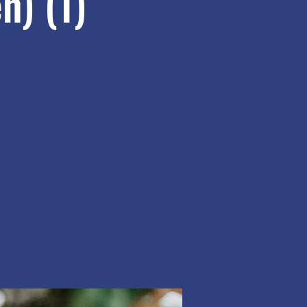
n) (1)