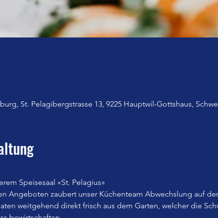
urg, St. Pelagibergstrasse 13, 9225 Hauptwil-Gottshaus, Schwe
altung
erem Speisesaal «St. Pelagius»
en Angeboten zaubert unser Küchenteam Abwechslung auf den
n weitgehend direkt frisch aus dem Garten, welcher die Sch
iss bewirtschaften.