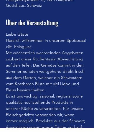
Gottshaus, Schweiz
Über die Veranstaltung
Liebe Gäste
Herzlich willkommen in unserem Speisesaal 
«St. Pelagius»
Mit wöchentlich wechselnden Angeboten 
zaubert unser Küchenteam Abwechslung 
auf den Teller. Das Gemüse kommt in den 
Sommermonaten weitgehend direkt frisch 
aus dem Garten, welcher die Schwestern 
vom Kostbaren Blute mit viel Liebe und 
Fleiss bewirtschaften.
Es ist uns wichtig, saisonal, regional sowie 
qualitativ hochstehende Produkte in 
unserer Küche zu verarbeiten. Für unsere 
Fleischgerichte verwenden wir, wenn 
immer möglich, Produkte aus der Schweiz; 
Ausnahmen sowie unsere Fische sind auf 