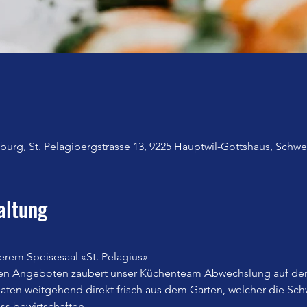
urg, St. Pelagibergstrasse 13, 9225 Hauptwil-Gottshaus, Schwe
altung
erem Speisesaal «St. Pelagius»
en Angeboten zaubert unser Küchenteam Abwechslung auf den
n weitgehend direkt frisch aus dem Garten, welcher die Sch
iss bewirtschaften.