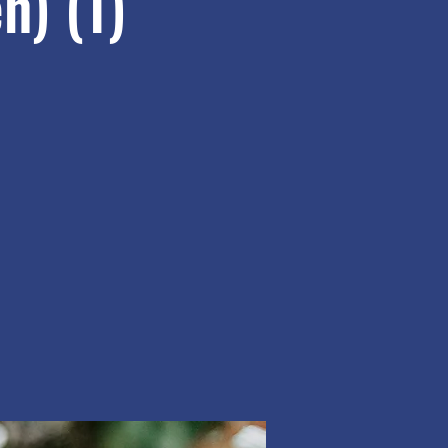
n) (1)