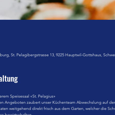
urg, St. Pelagibergstrasse 13, 9225 Hauptwil-Gottshaus, Schwe
altung
erem Speisesaal «St. Pelagius»
en Angeboten zaubert unser Küchenteam Abwechslung auf den
n weitgehend direkt frisch aus dem Garten, welcher die Sch
iss bewirtschaften.