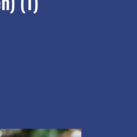
n) (1)