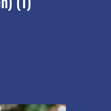
n) (1)