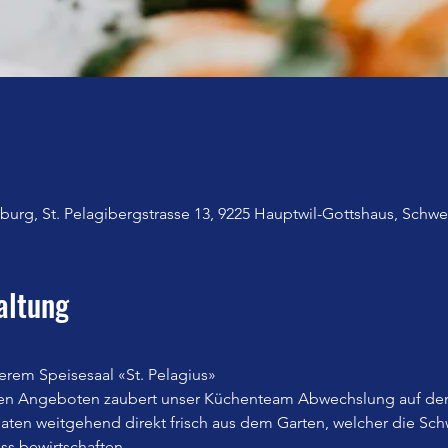
urg, St. Pelagibergstrasse 13, 9225 Hauptwil-Gottshaus, Schwe
altung
erem Speisesaal «St. Pelagius»
en Angeboten zaubert unser Küchenteam Abwechslung auf den
n weitgehend direkt frisch aus dem Garten, welcher die Sch
iss bewirtschaften.