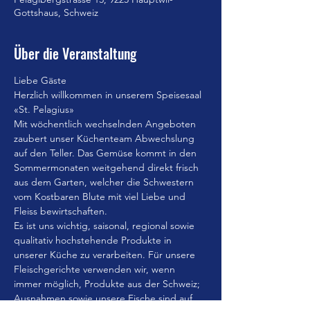
Gottshaus, Schweiz
Über die Veranstaltung
Liebe Gäste
Herzlich willkommen in unserem Speisesaal 
«St. Pelagius»
Mit wöchentlich wechselnden Angeboten 
zaubert unser Küchenteam Abwechslung 
auf den Teller. Das Gemüse kommt in den 
Sommermonaten weitgehend direkt frisch 
aus dem Garten, welcher die Schwestern 
vom Kostbaren Blute mit viel Liebe und 
Fleiss bewirtschaften.
Es ist uns wichtig, saisonal, regional sowie 
qualitativ hochstehende Produkte in 
unserer Küche zu verarbeiten. Für unsere 
Fleischgerichte verwenden wir, wenn 
immer möglich, Produkte aus der Schweiz; 
Ausnahmen sowie unsere Fische sind auf 