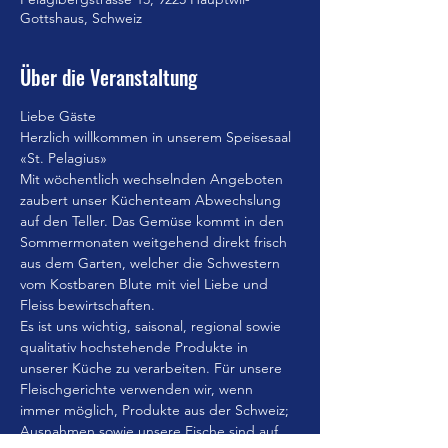
Gottshaus, Schweiz
Über die Veranstaltung
Liebe Gäste
Herzlich willkommen in unserem Speisesaal 
«St. Pelagius»
Mit wöchentlich wechselnden Angeboten 
zaubert unser Küchenteam Abwechslung 
auf den Teller. Das Gemüse kommt in den 
Sommermonaten weitgehend direkt frisch 
aus dem Garten, welcher die Schwestern 
vom Kostbaren Blute mit viel Liebe und 
Fleiss bewirtschaften.
Es ist uns wichtig, saisonal, regional sowie 
qualitativ hochstehende Produkte in 
unserer Küche zu verarbeiten. Für unsere 
Fleischgerichte verwenden wir, wenn 
immer möglich, Produkte aus der Schweiz; 
Ausnahmen sowie unsere Fische sind auf 