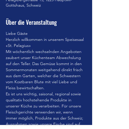
Gottshaus, Schweiz
Über die Veranstaltung
Liebe Gäste
Herzlich willkommen in unserem Speisesaal 
«St. Pelagius»
Mit wöchentlich wechselnden Angeboten 
zaubert unser Küchenteam Abwechslung 
auf den Teller. Das Gemüse kommt in den 
Sommermonaten weitgehend direkt frisch 
aus dem Garten, welcher die Schwestern 
vom Kostbaren Blute mit viel Liebe und 
Fleiss bewirtschaften.
Es ist uns wichtig, saisonal, regional sowie 
qualitativ hochstehende Produkte in 
unserer Küche zu verarbeiten. Für unsere 
Fleischgerichte verwenden wir, wenn 
immer möglich, Produkte aus der Schweiz; 
Ausnahmen sowie unsere Fische sind auf 