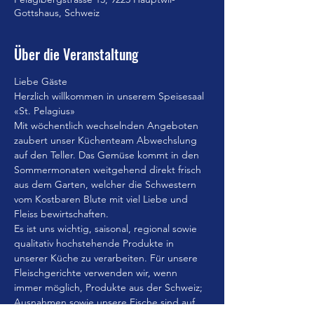
Gottshaus, Schweiz
Über die Veranstaltung
Liebe Gäste
Herzlich willkommen in unserem Speisesaal 
«St. Pelagius»
Mit wöchentlich wechselnden Angeboten 
zaubert unser Küchenteam Abwechslung 
auf den Teller. Das Gemüse kommt in den 
Sommermonaten weitgehend direkt frisch 
aus dem Garten, welcher die Schwestern 
vom Kostbaren Blute mit viel Liebe und 
Fleiss bewirtschaften.
Es ist uns wichtig, saisonal, regional sowie 
qualitativ hochstehende Produkte in 
unserer Küche zu verarbeiten. Für unsere 
Fleischgerichte verwenden wir, wenn 
immer möglich, Produkte aus der Schweiz; 
Ausnahmen sowie unsere Fische sind auf 