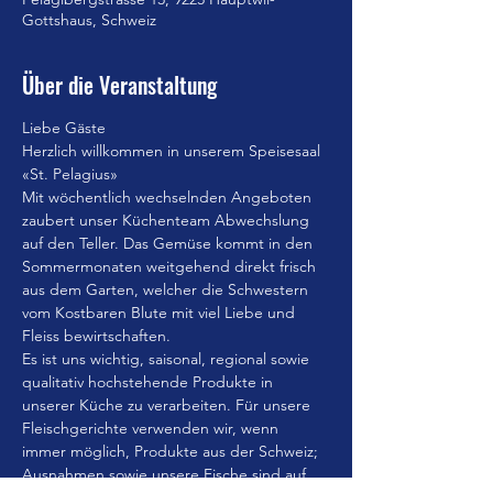
Gottshaus, Schweiz
Über die Veranstaltung
Liebe Gäste
Herzlich willkommen in unserem Speisesaal 
«St. Pelagius»
Mit wöchentlich wechselnden Angeboten 
zaubert unser Küchenteam Abwechslung 
auf den Teller. Das Gemüse kommt in den 
Sommermonaten weitgehend direkt frisch 
aus dem Garten, welcher die Schwestern 
vom Kostbaren Blute mit viel Liebe und 
Fleiss bewirtschaften.
Es ist uns wichtig, saisonal, regional sowie 
qualitativ hochstehende Produkte in 
unserer Küche zu verarbeiten. Für unsere 
Fleischgerichte verwenden wir, wenn 
immer möglich, Produkte aus der Schweiz; 
Ausnahmen sowie unsere Fische sind auf 